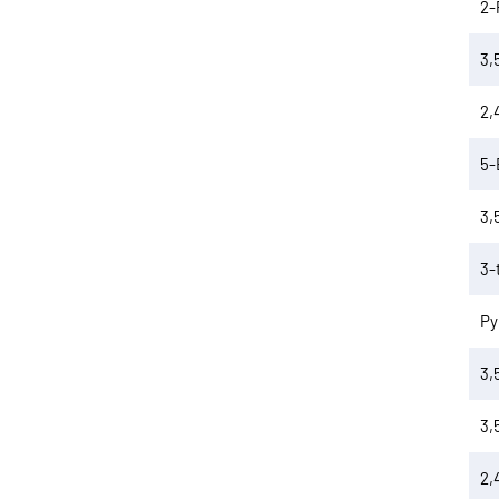
2-
3,
2,
5-
3,
3-
Py
3,
3,
2,