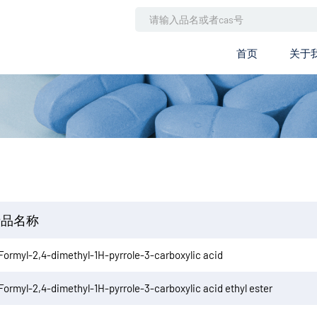
首页
关于
产品名称
Formyl-2,4-dimethyl-1H-pyrrole-3-carboxylic acid
Formyl-2,4-dimethyl-1H-pyrrole-3-carboxylic acid ethyl ester