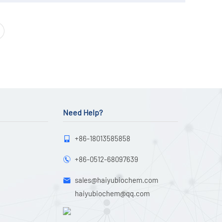
Need Help?
+86-18013585858

+86-0512-68097639

sales@haiyubiochem.com

haiyubiochem@qq.com