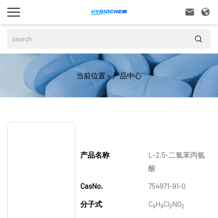



当前位置
>
产品中心
产品名称
L-2,5-二氯苯丙氨
酸
CasNo.
754971-91-0
分子式
C
H
Cl
NO
9
9
2
2