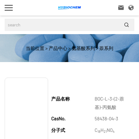



当前位置
>
产品中心
>
氨基酸系列
>
萘系列
产品名称
BOC-L-3-(2-萘
基)-丙氨酸
CasNo.
58438-04-3
分子式
C
H
NO
18
21
4