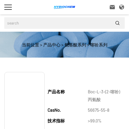



当前位置
>
产品中心
>
氨基酸系列
>
噻吩系列
产品名称
Boc-L-3-(2-噻吩)
丙氨酸
CasNo.
56675-55-8
技术指标
>99.0%