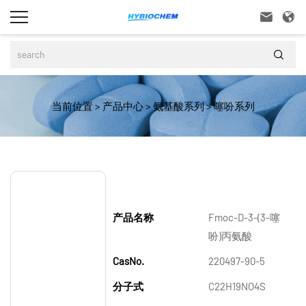



当前位置
>
产品中心
>
氨基酸系列
>
噻吩系列
产品名称
Fmoc-D-3-(3-噻
吩)丙氨酸
CasNo.
220497-90-5
分子式
C22H19NO4S