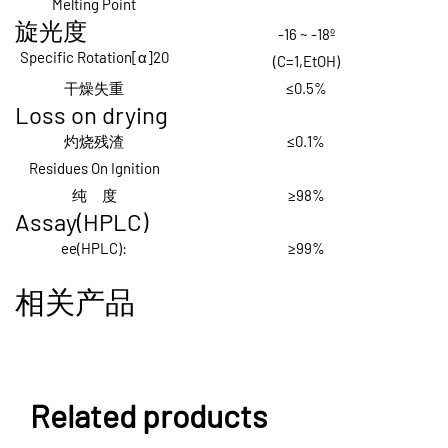
Melting Point
旋光度
-16 ~ -18º
Specific Rotation[
α]
20
(C=1,
EtOH
)
干燥失重
≤0.5%
Loss on drying
灼烧残渣
≤0.1%
Residues On Ignition
纯 度
≥98
%
Assay(HPLC)
ee(HPLC):
≥99%
相关产品
Related products