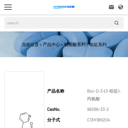



当前位置
>
产品中心
>
氨基酸系列
>
吡啶系列
产品名称
Boc-D-3-(3-吡啶)-
丙氨酸
CasNo.
98266-33-2
分子式
C13H18N2O4